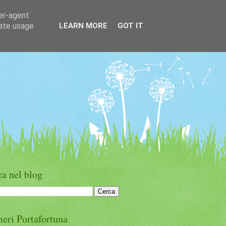
ser-agent
rate usage
LEARN MORE
GOT IT
a nel blog
eri Portafortuna