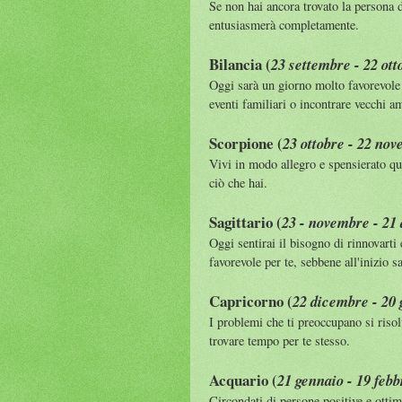
Se non hai ancora trovato la persona d
entusiasmerà completamente.
Bilancia (
23 settembre - 22 ott
Oggi sarà un giorno molto favorevole 
eventi familiari o incontrare vecchi a
Scorpione (
23 ottobre - 22 no
Vivi in modo allegro e spensierato q
ciò che hai.
Sagittario (
23 - novembre - 21
Oggi sentirai il bisogno di rinnovarti
favorevole per te, sebbene all'inizio s
Capricorno (
22 dicembre - 20
I problemi che ti preoccupano si risol
trovare tempo per te stesso.
Acquario (
21 gennaio - 19 febb
Circondati di persone positive e ottim