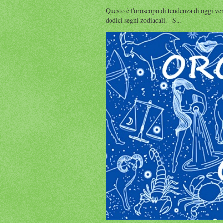
Questo è l'oroscopo di tendenza di oggi ve
dodici segni zodiacali. - S...