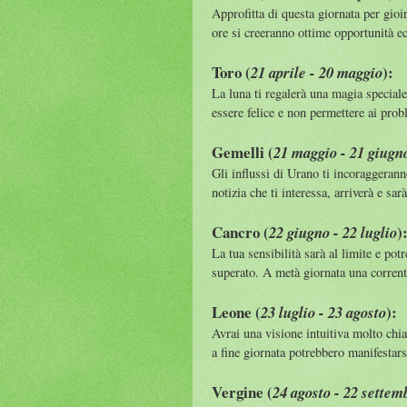
Approfitta di questa giornata per gio
ore si creeranno ottime opportunità 
Toro (
):
21 aprile - 20 maggio
La luna ti regalerà una magia speciale.
essere felice e non permettere ai probl
Gemelli (
21 maggio - 21 giugn
Gli influssi di Urano ti incoraggerann
notizia che ti interessa, arriverà e sar
Cancro (
)
22 giugno - 22 luglio
La tua sensibilità sarà al limite e po
superato. A metà giornata una corrente
Leone (
):
23 luglio - 23 agosto
Avrai una visione intuitiva molto chia
a fine giornata potrebbero manifestars
Vergine (
24 agosto - 22 settem