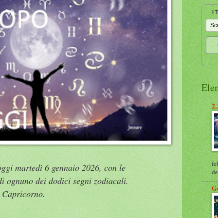
I
Ele
2.
fe
oggi martedì 6 gennaio 2026, con le
de
di ognuno dei dodici segni zodiacali.
G
l Capricorno.