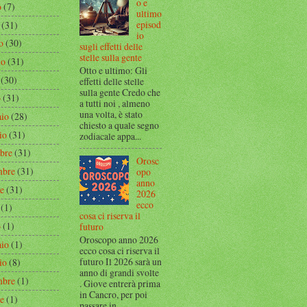
o e
o
(7)
ultimo
episod
(31)
io
o
(30)
sugli effetti delle
stelle sulla gente
io
(31)
Otto e ultimo: Gli
(30)
effetti delle stelle
sulla gente Credo che
o
(31)
a tutti noi , almeno
una volta, è stato
aio
(28)
chiesto a quale segno
io
(31)
zodiacale appa...
bre
(31)
Orosc
mbre
(31)
opo
anno
re
(31)
2026
ecco
(1)
cosa ci riserva il
o
(1)
futuro
Oroscopo anno 2026
aio
(1)
ecco cosa ci riserva il
futuro Il 2026 sarà un
io
(8)
anno di grandi svolte
mbre
(1)
. Giove entrerà prima
in Cancro, per poi
re
(1)
passare in...