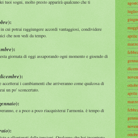
ei tuoi sogni, molto presto apparirà qualcuno che ti
agost
luglio
giugn
):
obre
magg
in cui potrai raggiungere accordi vantaggiosi, condividere
mici che non vedi da tempo.
aprile
marz
):
vembre
febbr
uesta giornata di oggi assaporando ogni momento e gioendo di
genna
dicem
):
 dicembre
nove
 e accetterai i cambiamenti che arriveranno come qualcosa di
ottob
arai un po' sconcertato.
aprile
marz
):
 gennaio
febbr
veranno, e a poco a poco riacquisterai l'armonia. è tempo di
genna
nove
):
raio
ottob
iste e allontanati dalle tensioni. Qualcuno che hai incontrato