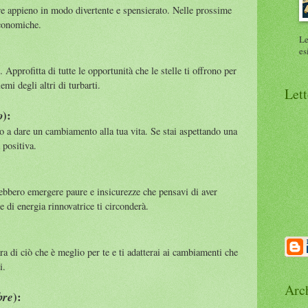
ire appieno in modo divertente e spensierato. Nelle prossime
economiche.
Le
es
 Approfitta di tutte le opportunità che le stelle ti offrono per
emi degli altri di turbarti.
Lett
):
o
o a dare un cambiamento alla tua vita. Se stai aspettando una
à positiva.
:
trebbero emergere paure e insicurezze che pensavi di aver
 di energia rinnovatrice ti circonderà.
ra di ciò che è meglio per te e ti adatterai ai cambiamenti che
i.
Arc
):
bre