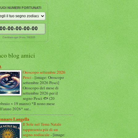
 TUOI NUMERI FORTUNATI
00-00-00-00-00
Cambiano ogni 24 ore:
7/8/2026
nco blog amici
3
Oroscopo settembre 2026
Pesci
-
[image: Oroscopo
settembre 2026 Pesci]
Oroscopo del mese di
settembre 2026 per il
segno Pesci 🐟 (20
bbraio ~ 19 marzo) *Il nono mese
ll'anno 2026* sar...
ennaro Langella
Il Sole nel Tema Natale
rappresenta più di un
segno zodiacale
-
[image: