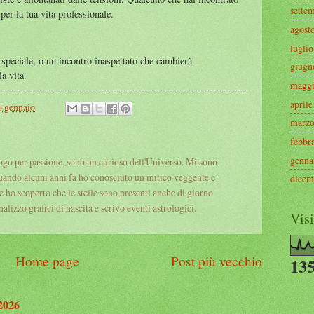
sette
per la tua vita professionale.
agost
luglio
speciale, o un incontro inaspettato che cambierà
giugn
a vita.
magg
aprile
6 gennaio
marz
febbr
genna
logo per passione, sono un curioso dell'Universo. Mi sono
uando alcuni anni fa ho conosciuto un mitico veggente e
dicem
 e ho scoperto che le stelle sono presenti anche di giorno
alizzo grafici di nascita e scrivo eventi astrologici.
Visi
Home page
Post più vecchio
135
 2026