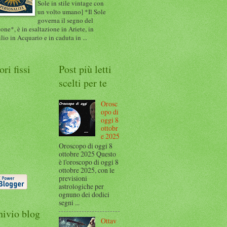
Sole in stile vintage con
un volto umano] *Il Sole
governa il segno del
one*, è in esaltazione in Ariete, in
ilio in Acquario e in caduta in ...
ori fissi
Post più letti
scelti per te
Orosc
opo di
oggi 8
ottobr
e 2025
Oroscopo di oggi 8
ottobre 2025 Questo
è l'oroscopo di oggi 8
ottobre 2025, con le
previsioni
astrologiche per
ognuno dei dodici
segni ...
hivio blog
Ottav