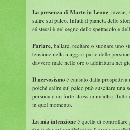
La presenza di Marte in Leone
, invece,
salire sul palco. Infatti il pianeta dello sfo
sé stessi è nel segno dello spettacolo e del
Parlare
, ballare, recitare o suonare uno 
tensione nella maggior parte delle persone,
davvero male nelle ore o addirittura nei gio
Il nervosismo
è causato dalla prospettiva i
poiché salire sul palco può suscitare una 
persona e un forte stress in un'altra. Tutt
in quel momento.
La mia intenzione
è quella di controllare
far sì che mi condizionino il meno possibil