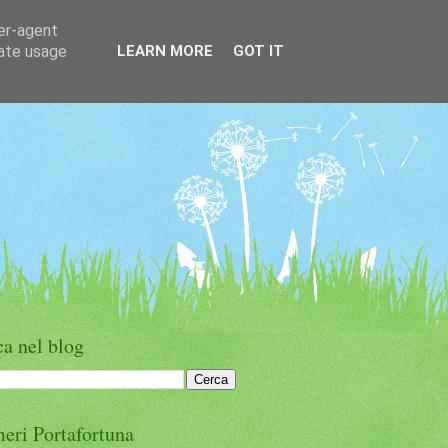
ser-agent
rate usage
LEARN MORE
GOT IT
a nel blog
eri Portafortuna