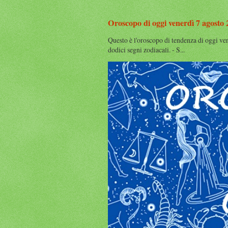
Oroscopo di oggi venerdì 7 agosto
Questo è l'oroscopo di tendenza di oggi ve
dodici segni zodiacali. - S...