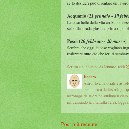
se lo desideri può diventare un lavoro
Acquario (
21 gennaio - 19 febb
Le cose belle della vita arrivano adess
sei sulla strada giusta e prima o poi r
Pesci (
)
20 febbraio - 20 marzo
Sembra che oggi le cose vogliano ingr
realizzare tutto ciò che ieri ti sembra
Scritto e pubblicato da Jennaro, addì
2
Jennaro
Astrofilo amatoriale e astro
innamorato dell'astrologia q
astrologo, da allora ho studiato il cielo
influenzando la vita sulla Terra. Oggi an
Post più recente