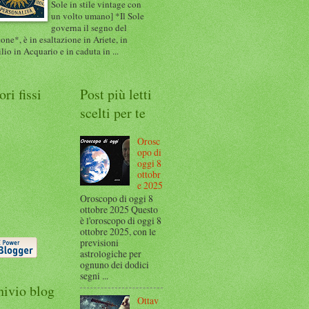
Sole in stile vintage con
un volto umano] *Il Sole
governa il segno del
one*, è in esaltazione in Ariete, in
ilio in Acquario e in caduta in ...
ori fissi
Post più letti
scelti per te
Orosc
opo di
oggi 8
ottobr
e 2025
Oroscopo di oggi 8
ottobre 2025 Questo
è l'oroscopo di oggi 8
ottobre 2025, con le
previsioni
astrologiche per
ognuno dei dodici
segni ...
hivio blog
Ottav