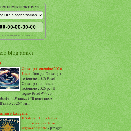
 TUOI NUMERI FORTUNATI
00-00-00-00-00
Cambiano ogni 24 ore:
7/8/2026
nco blog amici
3
Oroscopo settembre 2026
Pesci
-
[image: Oroscopo
settembre 2026 Pesci]
Oroscopo del mese di
settembre 2026 per il
segno Pesci 🐟 (20
bbraio ~ 19 marzo) *Il nono mese
ll'anno 2026* sar...
ennaro Langella
Il Sole nel Tema Natale
rappresenta più di un
segno zodiacale
-
[image: