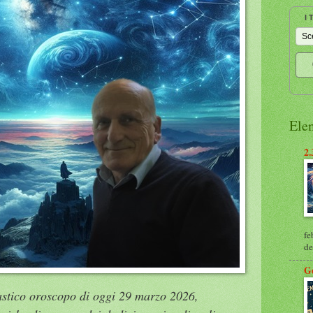
I
Ele
2.
fe
de
G
tastico oroscopo di oggi 29 marzo 2026,