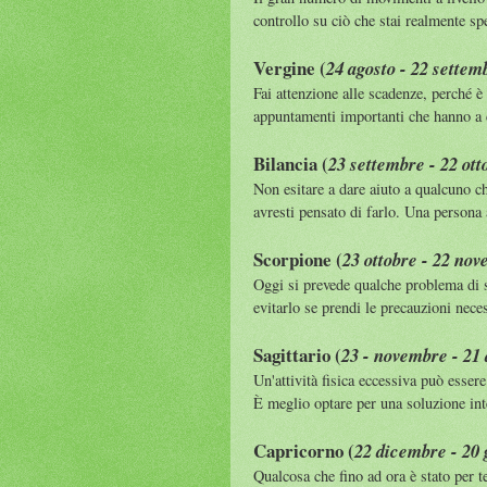
controllo su ciò che stai realmente sp
Vergine (
24 agosto - 22 settem
Fai attenzione alle scadenze, perché è
appuntamenti importanti che hanno a c
Bilancia (
23 settembre - 22 ott
Non esitare a dare aiuto a qualcuno c
avresti pensato di farlo. Una persona 
Scorpione (
23 ottobre - 22 no
Oggi si prevede qualche problema di s
evitarlo se prendi le precauzioni neces
Sagittario (
23 - novembre - 21
Un'attività fisica eccessiva può essere
È meglio optare per una soluzione in
Capricorno (
22 dicembre - 20
Qualcosa che fino ad ora è stato per t