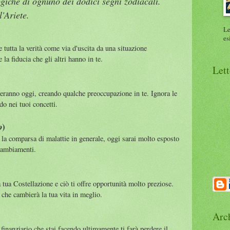
ogiche di ognuno dei dodici segni zodiacali.
l'Ariete.
Le
es
e tutta la verità come via d'uscita da una situazione
 la fiducia che gli altri hanno in te.
Lett
ieranno oggi, creando qualche preoccupazione in te. Ignora le
do nei tuoi concetti.
)
o
 la comparsa di malattie in generale, oggi sarai molto esposto
 cambiamenti.
 tua Costellazione e ciò ti offre opportunità molto preziose.
che cambierà la tua vita in meglio.
Arc
finanziario che stai facendo ultimamente ti farà perdere il