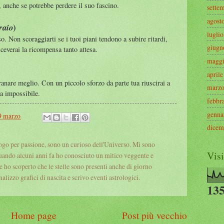
, anche se potrebbe perdere il suo fascino.
sette
agost
)
raio
luglio
o. Non scoraggiarti se i tuoi piani tendono a subire ritardi,
giugn
iceverai la ricompensa tanto attesa.
magg
aprile
anare meglio. Con un piccolo sforzo da parte tua riuscirai a
marz
va impossibile.
febbr
genna
9 marzo
dicem
logo per passione, sono un curioso dell'Universo. Mi sono
Visi
uando alcuni anni fa ho conosciuto un mitico veggente e
 e ho scoperto che le stelle sono presenti anche di giorno
alizzo grafici di nascita e scrivo eventi astrologici.
135
Home page
Post più vecchio