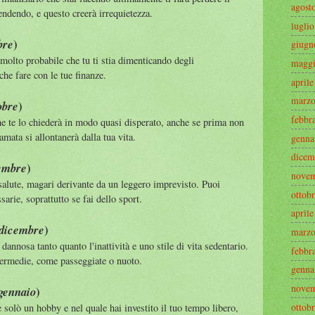
agost
endendo, e questo creerà irrequietezza.
luglio
)
bre
giugn
 molto probabile che tu ti stia dimenticando degli
magg
he fare con le tue finanze.
aprile
marz
)
obre
febbr
he te lo chiederà in modo quasi disperato, anche se prima non
amata si allontanerà dalla tua vita.
genna
dicem
)
vembre
nove
alute, magari derivante da un leggero imprevisto. Puoi
ottob
sarie, soprattutto se fai dello sport.
aprile
)
 dicembre
marz
 dannosa tanto quanto l'inattività e uno stile di vita sedentario.
febbr
termedie, come passeggiate o nuoto.
genna
nove
)
 gennaio
ottob
e solò un hobby e nel quale hai investito il tuo tempo libero,