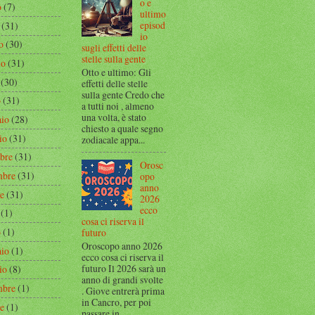
o e
o
(7)
ultimo
episod
(31)
io
o
(30)
sugli effetti delle
stelle sulla gente
io
(31)
Otto e ultimo: Gli
(30)
effetti delle stelle
sulla gente Credo che
o
(31)
a tutti noi , almeno
una volta, è stato
aio
(28)
chiesto a quale segno
io
(31)
zodiacale appa...
bre
(31)
Orosc
mbre
(31)
opo
anno
re
(31)
2026
ecco
(1)
cosa ci riserva il
o
(1)
futuro
Oroscopo anno 2026
aio
(1)
ecco cosa ci riserva il
futuro Il 2026 sarà un
io
(8)
anno di grandi svolte
mbre
(1)
. Giove entrerà prima
in Cancro, per poi
re
(1)
passare in...