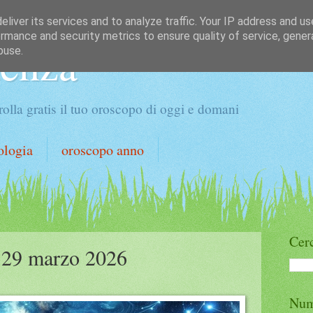
liver its services and to analyze traffic. Your IP address and u
rmance and security metrics to ensure quality of service, gene
denza
buse.
olla gratis il tuo oroscopo di oggi e domani
ologia
oroscopo anno
Cerc
 29 marzo 2026
Num