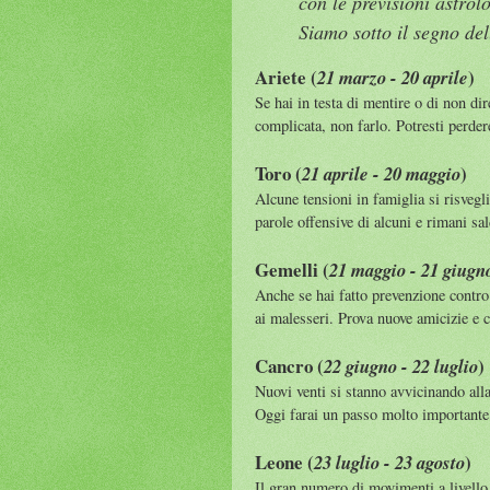
con le previsioni astrol
Siamo sotto il segno del
Ariete (
)
21 marzo - 20 aprile
Se hai in testa di mentire o di non dir
complicata, non farlo. Potresti perdere
Toro (
)
21 aprile - 20 maggio
Alcune tensioni in famiglia si risvegl
parole offensive di alcuni e rimani sal
Gemelli (
21 maggio - 21 giugn
Anche se hai fatto prevenzione contro
ai malesseri. Prova nuove amicizie e
Cancro (
)
22 giugno - 22 luglio
Nuovi venti si stanno avvicinando alla
Oggi farai un passo molto importante 
Leone (
)
23 luglio - 23 agosto
Il gran numero di movimenti a livello 