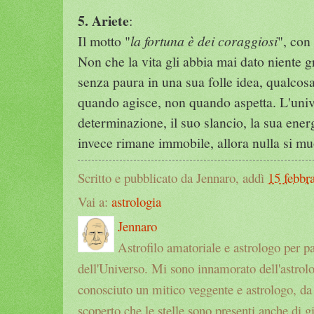
5. Ariete
:
Il motto "
la fortuna è dei coraggiosi
", con
Non che la vita gli abbia mai dato niente g
senza paura in una sua folle idea, qualcosa
quando agisce, non quando aspetta. L'univ
determinazione, il suo slancio, la sua energ
invece rimane immobile, allora nulla si mu
Scritto e pubblicato da Jennaro, addì
15 febbr
Vai a:
astrologia
Jennaro
Astrofilo amatoriale e astrologo per p
dell'Universo. Mi sono innamorato dell'astrol
conosciuto un mitico veggente e astrologo, da a
scoperto che le stelle sono presenti anche di g