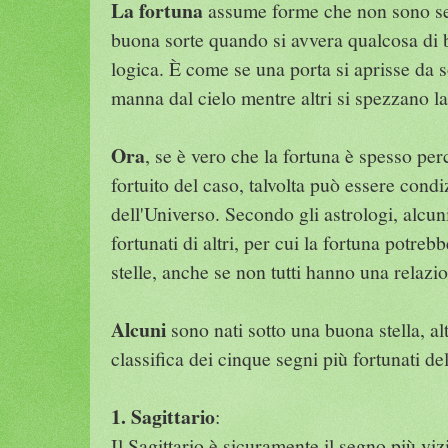
La fortuna
assume forme che non sono semp
buona sorte quando si avvera qualcosa di 
logica. È come se una porta si aprisse da so
manna dal cielo mentre altri si spezzano la
Ora
, se è vero che la fortuna è spesso perc
fortuito del caso, talvolta può essere condi
dell'Universo. Secondo gli astrologi, alcun
fortunati di altri, per cui la fortuna potre
stelle, anche se non tutti hanno una relazio
Alcuni
sono nati sotto una buona stella, al
classifica dei cinque segni più fortunati de
1. Sagittario
:
Il Sagittario è sicuramente il segno più viz