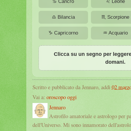
♋ Cancro
♌ Leone
♎ Bilancia
♏ Scorpione
♑ Capricorno
♒ Acquario
Clicca su un segno per leggere
domani.
Scritto e pubblicato da Jennaro, addì
02 marz
Vai a:
oroscopo oggi
Jennaro
Astrofilo amatoriale e astrologo per p
dell'Universo. Mi sono innamorato dell'astrol