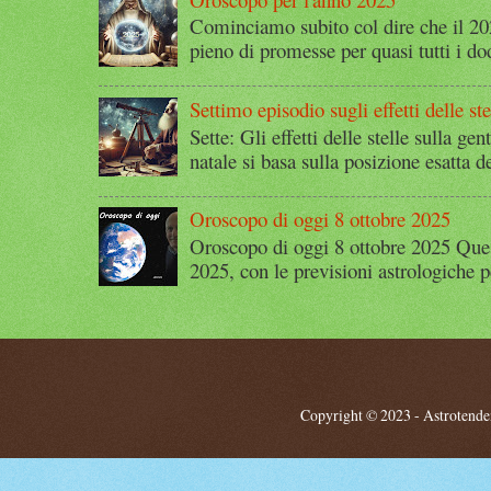
Cominciamo subito col dire che il 2
pieno di promesse per quasi tutti i dod
Settimo episodio sugli effetti delle ste
Sette: Gli effetti delle stelle sulla g
natale si basa sulla posizione esatta 
Oroscopo di oggi 8 ottobre 2025
Oroscopo di oggi 8 ottobre 2025 Quest
2025, con le previsioni astrologiche p
Copyright © 2023 - Astrotendenz