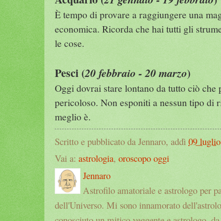
È tempo di provare a raggiungere una ma
economica. Ricorda che hai tutti gli strum
le cose.
Pesci (
)
20 febbraio - 20 marzo
Oggi dovrai stare lontano da tutto ciò che
pericoloso. Non esponiti a nessun tipo di r
meglio è.
Scritto e pubblicato da Jennaro, addì
09 luglio
Vai a:
astrologia
,
oroscopo oggi
Jennaro
Astrofilo amatoriale e astrologo per p
dell'Universo. Mi sono innamorato dell'astrol
conosciuto un mitico veggente e astrologo, da a