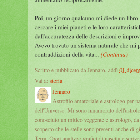
Poi
, un giorno qualcuno mi diede un libro 
cercare i miei pianeti e le loro caratteristi
dall'accuratezza delle descrizioni e impro
Avevo trovato un sistema naturale che mi 
contraddizioni della vita...
(Continua)
Scritto e pubblicato da Jennaro, addì
01 dice
Vai a:
storia
Jennaro
Astrofilo amatoriale e astrologo per p
dell'Universo. Mi sono innamorato dell'astrol
conosciuto un mitico veggente e astrologo, da a
scoperto che le stelle sono presenti anche di g
Terra. Oggi analizzo grafici di nascita e scrivo