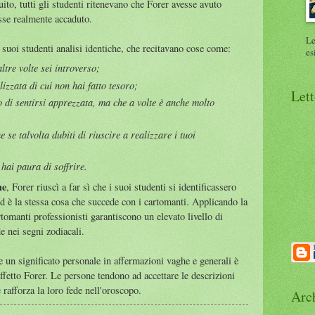
to, tutti gli studenti ritenevano che Forer avesse avuto
sse realmente accaduto.
Le
 i suoi studenti analisi identiche, che recitavano cose come:
es
ltre volte sei introverso;
lizzata di cui non hai fatto tesoro;
Lett
 di sentirsi apprezzata, ma che a volte è anche molto
se talvolta dubiti di riuscire a realizzare i tuoi
hai paura di soffrire.
he
, Forer riuscì a far sì che i suoi studenti si identificassero
 Ed è la stessa cosa che succede con i cartomanti. Applicando la
artomanti professionisti garantiscono un elevato livello di
e nei segni zodiacali.
re un significato personale in affermazioni vaghe e generali è
etto Forer. Le persone tendono ad accettare le descrizioni
e rafforza la loro fede nell'oroscopo.
Arc