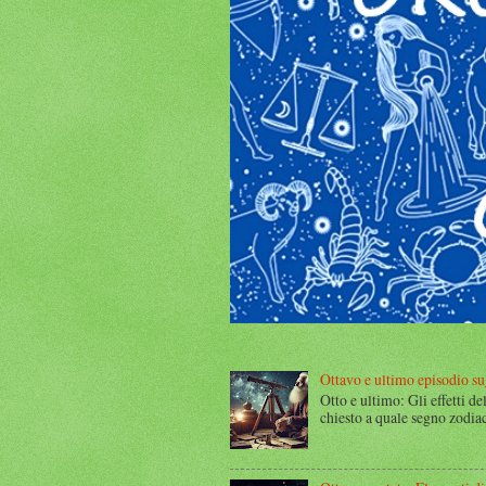
Ottavo e ultimo episodio sugl
Otto e ultimo: Gli effetti de
chiesto a quale segno zodiac