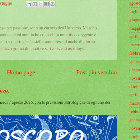
agost
8 luglio
luglio
giugn
logo per passione, sono un curioso dell'Universo. Mi sono
magg
uando alcuni anni fa ho conosciuto un mitico veggente e
aprile
 e ho scoperto che le stelle sono presenti anche di giorno
marz
alizzo grafici di nascita e scrivo eventi astrologici.
febbr
genna
dicem
Home page
Post più vecchio
nove
ottob
 2026
aprile
nerdì 7 agosto 2026, con le previsioni astrologiche di ognuno dei
marz
febbr
genna
nove
ottob