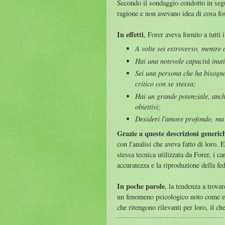
Secondo il sondaggio condotto in segui
ragione e non avevano idea di cosa fo
In effetti
, Forer aveva fornito a tutti
A volte sei estroverso, mentre a
Hai una notevole capacità inuti
Sei una persona che ha bisogno
critico con se stessa;
Hai un grande potenziale, anche 
obiettivi;
Desideri l'amore profondo, ma 
Grazie a queste descrizioni generic
con l'analisi che aveva fatto di loro.
stessa tecnica utilizzata da Forer, i c
accuratezza e la riproduzione della fed
In poche parole
, la tendenza a trova
un fenomeno psicologico noto come eff
che ritengono rilevanti per loro, il ch