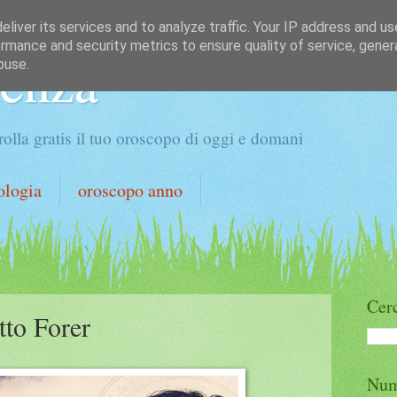
liver its services and to analyze traffic. Your IP address and u
rmance and security metrics to ensure quality of service, gene
denza
buse.
olla gratis il tuo oroscopo di oggi e domani
ologia
oroscopo anno
Cerc
tto Forer
Num