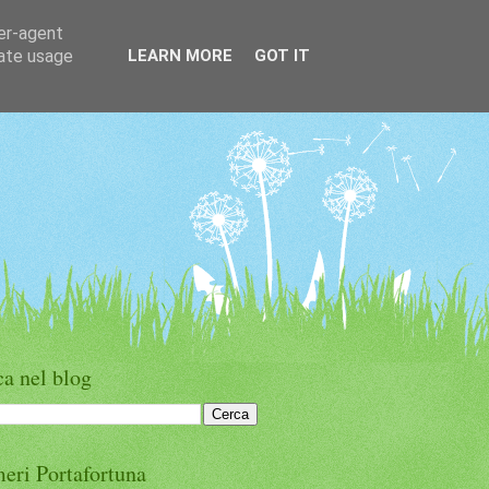
ser-agent
rate usage
LEARN MORE
GOT IT
a nel blog
eri Portafortuna