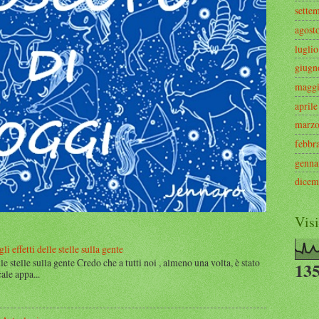
sette
agost
luglio
giugn
magg
aprile
marz
febbr
genna
dicem
Visi
i effetti delle stelle sulla gente
lle stelle sulla gente Credo che a tutti noi , almeno una volta, è stato
135
ale appa...