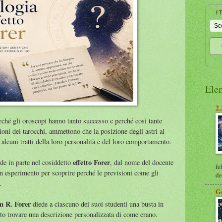
I
Ele
2.
ché gli oroscopi hanno tanto successo e perché così tante
oni dei tarocchi, ammettono che la posizione degli astri al
alcuni tratti della loro personalità e del loro comportamento.
effetto Forer
de in parte nel cosiddetto
, dal nome del docente
fe
n esperimento per scoprire perché le previsioni come gli
de
.
G
m R. Forer
diede a ciascuno dei suoi studenti una busta in
o trovare una descrizione personalizzata di come erano.