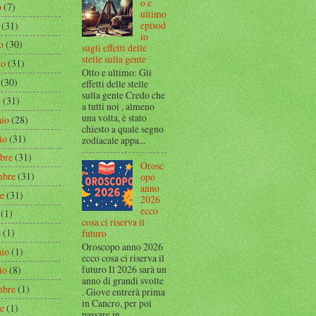
o e
o
(7)
ultimo
episod
(31)
io
o
(30)
sugli effetti delle
stelle sulla gente
io
(31)
Otto e ultimo: Gli
(30)
effetti delle stelle
sulla gente Credo che
o
(31)
a tutti noi , almeno
una volta, è stato
aio
(28)
chiesto a quale segno
io
(31)
zodiacale appa...
bre
(31)
Orosc
mbre
(31)
opo
anno
re
(31)
2026
ecco
(1)
cosa ci riserva il
o
(1)
futuro
Oroscopo anno 2026
aio
(1)
ecco cosa ci riserva il
futuro Il 2026 sarà un
io
(8)
anno di grandi svolte
mbre
(1)
. Giove entrerà prima
in Cancro, per poi
re
(1)
passare in...