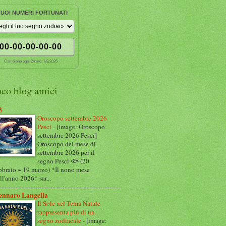
 TUOI NUMERI FORTUNATI
00-00-00-00-00
Cambiano ogni 24 ore:
7/8/2026
nco blog amici
3
Oroscopo settembre 2026
Pesci
-
[image: Oroscopo
settembre 2026 Pesci]
Oroscopo del mese di
settembre 2026 per il
segno Pesci 🐟 (20
bbraio ~ 19 marzo) *Il nono mese
ll'anno 2026* sar...
ennaro Langella
Il Sole nel Tema Natale
rappresenta più di un
segno zodiacale
-
[image: