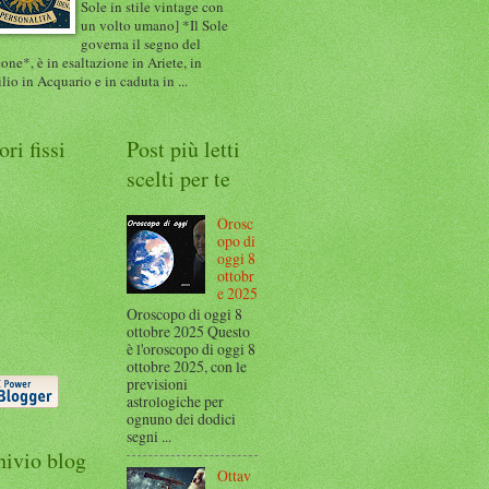
Sole in stile vintage con
un volto umano] *Il Sole
governa il segno del
one*, è in esaltazione in Ariete, in
ilio in Acquario e in caduta in ...
ori fissi
Post più letti
scelti per te
Orosc
opo di
oggi 8
ottobr
e 2025
Oroscopo di oggi 8
ottobre 2025 Questo
è l'oroscopo di oggi 8
ottobre 2025, con le
previsioni
astrologiche per
ognuno dei dodici
segni ...
hivio blog
Ottav