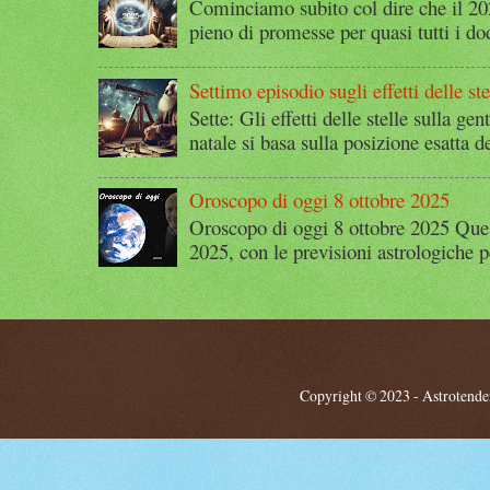
Cominciamo subito col dire che il 2
pieno di promesse per quasi tutti i dod
Settimo episodio sugli effetti delle ste
Sette: Gli effetti delle stelle sulla g
natale si basa sulla posizione esatta 
Oroscopo di oggi 8 ottobre 2025
Oroscopo di oggi 8 ottobre 2025 Quest
2025, con le previsioni astrologiche p
Copyright © 2023 - Astrotendenz