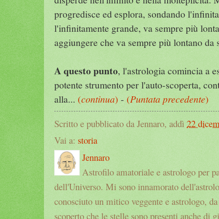
progredisce ed esplora, sondando l'infinit
l'infinitamente grande, va sempre più lo
aggiungere che va sempre più lontano da s
A questo punto
, l'astrologia comincia a 
potente strumento per l'auto-scoperta, co
alla...
(
continua
)
-
(
Puntata precedente
)
Scritto e pubblicato da Jennaro, addì
22 dice
Vai a:
storia
Jennaro
Astrofilo amatoriale e astrologo per p
dell'Universo. Mi sono innamorato dell'astrol
conosciuto un mitico veggente e astrologo, da a
scoperto che le stelle sono presenti anche di g